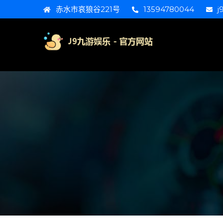
赤水市哀狼谷221号
13594780044
j