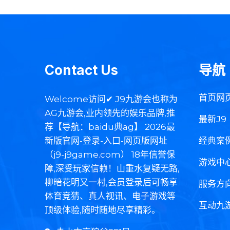
Contact Us
导航
首页网
Welcome访问✔ J9九游会也称为
AG九游会,业内领先的娱乐品牌,推
最新J9
荐【导航：baidu典ag】 2026最
新版官网-登录-入口-网页版网址
经典案
（j9-j9game.com） 18年信誉保
游戏中
障,深受玩家信赖！山重水复疑无路,
柳暗花明又一村,会员登录后可畅享
服务方
体育竞猜、真人视讯、电子游戏等
互动九
顶级体验,随时随地尽享精彩。