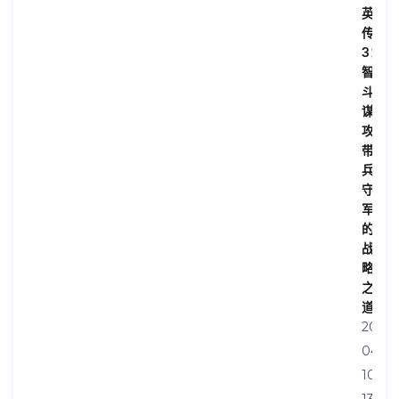
英
传
3：
智
斗
谋
攻，
带
兵
守
军
的
战
略
之
道
2026-
04-
10
13:32: